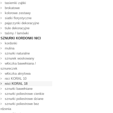
tasiemki ząbki
brokatowe
kolorowe zestawy
siatki florystyczne
pajęczynki dekoracyjne
tiule dekoracyjne
taśmy / lamówki
SZNURKI KORDONKI NICI
kordonki
mulina
sznurki naturalne
sznurek woskowany
włóczka bawełniana /
sznureczek
włóczka akrylowa
nici KORAL 10
nici KORAL 18
sznurki bawełniane
sznurki poliestrowe cienkie
sznurki poliestrowe dziane
sznurki poliestrowe bez
rdzenia