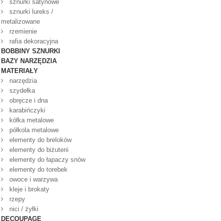
sznurki satynowe
sznurki lureks /
metalizowane
rzemienie
rafia dekoracyjna
BOBBINY SZNURKI
BAZY NARZĘDZIA
MATERIAŁY
narzędzia
szydełka
obręcze i dna
karabińczyki
kółka metalowe
półkola metalowe
elementy do breloków
elementy do biżuterii
elementy do łapaczy snów
elementy do torebek
owoce i warzywa
kleje i brokaty
rzepy
nici / żyłki
DECOUPAGE