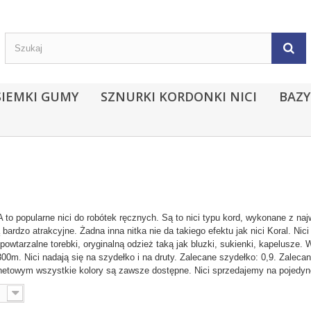
SIEMKI GUMY
SZNURKI KORDONKI NICI
BAZY
o popularne nici do robótek ręcznych. Są to nici typu kord, wykonane z najw
bardzo atrakcyjne. Żadna inna nitka nie da takiego efektu jak nici Koral. Ni
owtarzalne torebki, oryginalną odzież taką jak bluzki, sukienki, kapelusze. W 
m. Nici nadają się na szydełko i na druty. Zalecane szydełko: 0,9. Zalecane
rnetowym wszystkie kolory są zawsze dostępne. Nici sprzedajemy na pojedyn