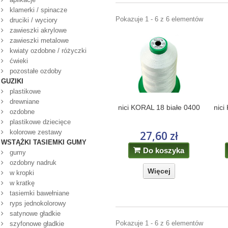
klamerki / spinacze
Pokazuje 1 - 6 z 6 elementów
druciki / wyciory
zawieszki akrylowe
zawieszki metalowe
kwiaty ozdobne / różyczki
ćwieki
pozostałe ozdoby
GUZIKI
plastikowe
drewniane
nici KORAL 18 białe 0400
nici
ozdobne
plastikowe dziecięce
kolorowe zestawy
27,60 zł
WSTĄŻKI TASIEMKI GUMY
Do koszyka
gumy
ozdobny nadruk
Więcej
w kropki
w kratkę
tasiemki bawełniane
ryps jednokolorowy
satynowe gładkie
Pokazuje 1 - 6 z 6 elementów
szyfonowe gładkie