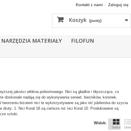
Kontakt z nami
Zaloguj się
Koszyk
(pusty)
 NARZĘDZIA MATERIAŁY
FILOFUN
yższej jakości włókna poliestrowego. Nici są gładkie i błyszczące, co
ci te doskonale nadają się do wykonywania serwet, bieżników, koronek,
tworzeniu biżuterii nici te wykorzystywane są jako nić jubilerska do szycia.
 druty: 1. Nici Koral 18 są cieńsze niż nici Koral 10. Produkowane są
cze sztuki.
Widok:
Siatka
Lista