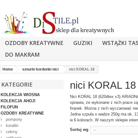
OZDOBY KREATYWNE
GUZIKI
WSTĄŻKI TA
DO MAKRAM
Home
sznurki kordonki nici
nici KORAL 18
nici KORAL 18
KATEGORIE
KOLEKCJA WIOSNA
Nici KORAL 18 (620dtex x3)
ARIADNA t
KOLEKCJA AHOJ!
sprawia, że wykonane z nich prace są 
FILOFUN
firanek. Można z nich wyczarować niep
OZDOBY KREATYWNE
Jedna szpula o wadze 250g ma ok. 1300
pompony
w 6 kolorach. W naszym sklepie inte
koraliki
Sortuj wg
--
cekiny
aplikacje