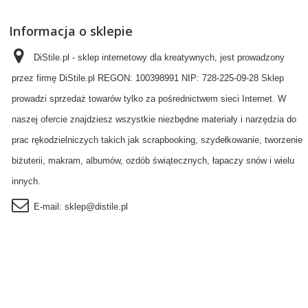
Informacja o sklepie
DiStile.pl - sklep internetowy dla kreatywnych, jest prowadzony
przez firmę DiStile.pl REGON: 100398991 NIP: 728-225-09-28 Sklep
prowadzi sprzedaż towarów tylko za pośrednictwem sieci Internet. W
naszej ofercie znajdziesz wszystkie niezbędne materiały i narzędzia do
prac rękodzielniczych takich jak scrapbooking, szydełkowanie, tworzenie
biżuterii, makram, albumów, ozdób świątecznych, łapaczy snów i wielu
innych.
E-mail:
sklep@distile.pl