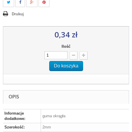
Drukuj
0,34 zł
Ilość
Do koszyka
OPIS
Informacje
guma okrągła
dodatkowe:
Szerokość:
2mm