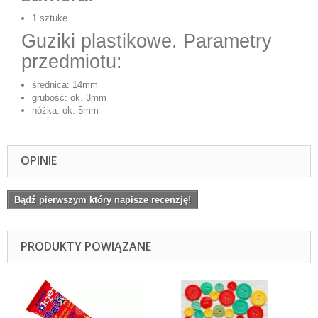
1 sztukę
Guziki plastikowe. Parametry
przedmiotu:
średnica: 14mm
grubość: ok. 3mm
nóżka: ok. 5mm
OPINIE
Bądź pierwszym który napisze recenzję!
PRODUKTY POWIĄZANE