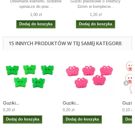
Drewniane klamerki, ozdobne
Guziki plastikowe o średnicy
Wst
spinacze do prac...
11mm w komplecie...
1,00 zł
1,20 zł
Dodaj do koszyka
Dodaj do koszyka
15 INNYCH PRODUKTÓW W TEJ SAMEJ KATEGORII:
Guziki...
Guziki...
Guziki.
0,20 zł
0,20 zł
0,10 zł
Dodaj do koszyka
Dodaj do koszyka
Doda