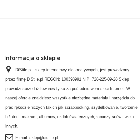
Informacja o sklepie
DiStile.pl - sklep internetowy dla kreatywnych, jest prowadzony
przez firmę DiStile.pl REGON: 100398991 NIP: 728-225-09-28 Sklep
prowadzi sprzedaż towarów tylko za pośrednictwem sieci Internet. W
naszej ofercie znajdziesz wszystkie niezbędne materiały i narzędzia do
prac rękodzielniczych takich jak scrapbooking, szydełkowanie, tworzenie
biżuterii, makram, albumów, ozdób świątecznych, łapaczy snów i wielu
innych.
E-mail:
sklep@distile.pl