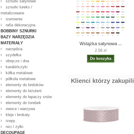
sznurki satynowe
sznurki lureks /
metalizowane
rzemienie
rafia dekoracyjna
BOBBINY SZNURKI
BAZY NARZĘDZIA
MATERIAŁY
Wstążka satynowa ...
narzędzia
2,58 zł
szydełka
Do koszyka
obręcze i dna
karabińczyki
kółka metalowe
półkola metalowe
Klienci którzy zakupil
elementy do breloków
elementy do biżuterii
elementy do łapaczy snów
elementy do torebek
owoce i warzywa
kleje i brokaty
rzepy
nici / żyłki
DECOUPAGE