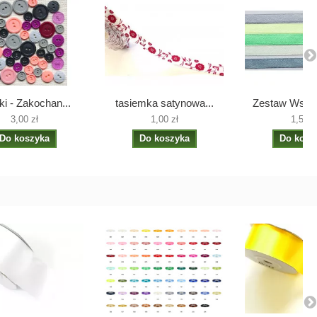
ki - Zakochan...
tasiemka satynowa...
Zestaw Wstąż
3,00 zł
1,00 zł
1,50 z
Do koszyka
Do koszyka
Do kosz