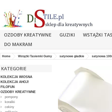
OZDOBY KREATYWNE
GUZIKI
WSTĄŻKI TA
DO MAKRAM
Home
Wstążki Tasiemki Gumy
satynowe gładkie
satynowa 10
KATEGORIE
KOLEKCJA WIOSNA
KOLEKCJA AHOJ!
FILOFUN
OZDOBY KREATYWNE
pompony
koraliki
cekiny
aplikacje