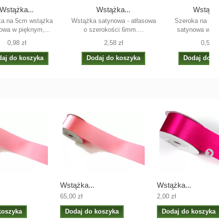
Wstążka...
Wstążka...
Wstążka
ka na 5cm wstążka
Wstążka satynowa - atłasowa
Szeroka na 3c
owa w pięknym,...
o szerokości 6mm....
satynowa w pi
0,98 zł
2,58 zł
0,59 z
aj do koszyka
Dodaj do koszyka
Dodaj do k
Wstążka...
Wstążka...
65,00 zł
2,00 zł
koszyka
Dodaj do koszyka
Dodaj do koszyka