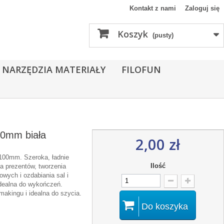
Kontakt z nami
Zaloguj się
Koszyk
(pusty)
 NARZĘDZIA MATERIAŁY
FILOFUN
0mm biała
2,00 zł
100mm. Szeroka, ładnie
Ilość
a prezentów, tworzenia
owych i ozdabiania sal i
dealna do wykończeń.
akingu i idealna do szycia.
Do koszyka