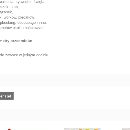
komunia, sylwester, święta,
szek i kap,
iązanek,
ek, worków, plecaków,
apbooking, decoupage i inne.
karnetów okolicznościowych,
,
metry przedmiotu:
 nie zawsze w jednym odcinku
enzję!