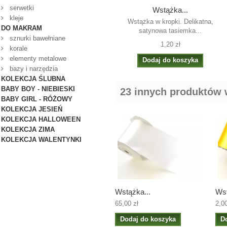
serwetki
Wstążka...
kleje
Wstążka w kropki. Delikatna,
DO MAKRAM
satynowa tasiemka...
sznurki bawełniane
1,20 zł
korale
elementy metalowe
Dodaj do koszyka
bazy i narzędzia
KOLEKCJA ŚLUBNA
BABY BOY - NIEBIESKI
23 innych produktów w
BABY GIRL - RÓŻOWY
KOLEKCJA JESIEŃ
KOLEKCJA HALLOWEEN
KOLEKCJA ZIMA
KOLEKCJA WALENTYNKI
Wstążka...
Wst
65,00 zł
2,00
Dodaj do koszyka
D