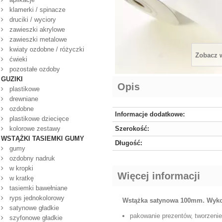
klamerki / spinacze
druciki / wyciory
zawieszki akrylowe
zawieszki metalowe
kwiaty ozdobne / różyczki
Zobacz 
ćwieki
pozostałe ozdoby
GUZIKI
Opis
plastikowe
drewniane
ozdobne
Informacje dodatkowe:
plastikowe dziecięce
kolorowe zestawy
Szerokość:
WSTĄŻKI TASIEMKI GUMY
Długość:
gumy
ozdobny nadruk
w kropki
Więcej informacji
w kratkę
tasiemki bawełniane
ryps jednokolorowy
Wstążka satynowa 100mm. Wyko
satynowe gładkie
pakowanie prezentów, tworzeni
szyfonowe gładkie