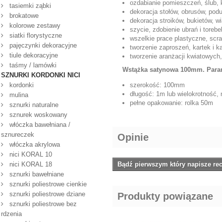
ozdabianie pomieszczeń, ślub, 
tasiemki ząbki
dekoracja stołów, obrusów, podu
brokatowe
dekoracja stroików, bukietów, w
kolorowe zestawy
szycie, zdobienie ubrań i toreb
siatki florystyczne
wszelkie prace plastyczne, scr
pajęczynki dekoracyjne
tworzenie zaproszeń, kartek i 
tiule dekoracyjne
tworzenie aranżacji kwiatowych
taśmy / lamówki
Wstążka satynowa 100mm.
Para
SZNURKI KORDONKI NICI
kordonki
szerokość: 100mm
długość: 1m lub wielokrotność,
mulina
pełne opakowanie: rolka 50m
sznurki naturalne
sznurek woskowany
włóczka bawełniana /
sznureczek
Opinie
włóczka akrylowa
nici KORAL 10
nici KORAL 18
Bądź pierwszym który napisze rec
sznurki bawełniane
sznurki poliestrowe cienkie
sznurki poliestrowe dziane
Produkty powiązane
sznurki poliestrowe bez
rdzenia