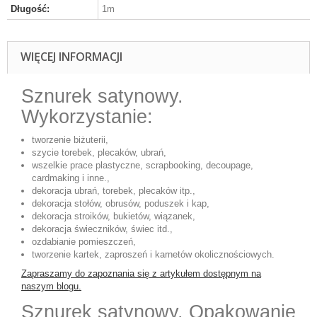
Długość:
1m
WIĘCEJ INFORMACJI
Sznurek satynowy.
Wykorzystanie:
tworzenie biżuterii,
szycie torebek, plecaków, ubrań,
wszelkie prace plastyczne, scrapbooking, decoupage,
cardmaking i inne.,
dekoracja ubrań, torebek, plecaków itp.,
dekoracja stołów, obrusów, poduszek i kap,
dekoracja stroików, bukietów, wiązanek,
dekoracja świeczników, świec itd.,
ozdabianie pomieszczeń,
tworzenie kartek, zaproszeń i karnetów okolicznościowych.
Zapraszamy do zapoznania się z artykułem dostępnym na
naszym blogu.
Sznurek satynowy. Opakowanie