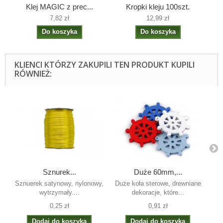
Klej MAGIC z prec...
Kropki kleju 100szt.
7,82 zł
12,99 zł
Do koszyka
Do koszyka
KLIENCI KTÓRZY ZAKUPILI TEN PRODUKT KUPILI
RÓWNIEŻ:
Sznurek...
Duże 60mm,...
Sznuerek satynowy, nylonowy,
Duże koła sterowe, drewniane
Ko
wytrzymały....
dekoracje, które...
0,25 zł
0,91 zł
Dodaj do koszyka
Dodaj do koszyka