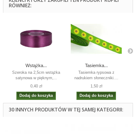
RÓWNIEŻ:
Wstążka...
Tasiemka...
Szeroka na 2,5cm wstążka
Tasiemka rypsowa z
Zes
satynowa w pięknym,...
nadrukiem słoneczniki ....
0,40 zł
1,50 zł
Dodaj do koszyka
Dodaj do koszyka
30 INNYCH PRODUKTÓW W TEJ SAMEJ KATEGORII: