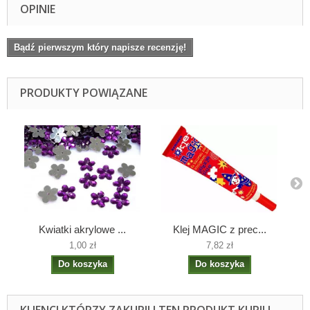
OPINIE
Bądź pierwszym który napisze recenzję!
PRODUKTY POWIĄZANE
Kwiatki akrylowe ...
Klej MAGIC z prec...
C
1,00 zł
7,82 zł
Do koszyka
Do koszyka
KLIENCI KTÓRZY ZAKUPILI TEN PRODUKT KUPILI