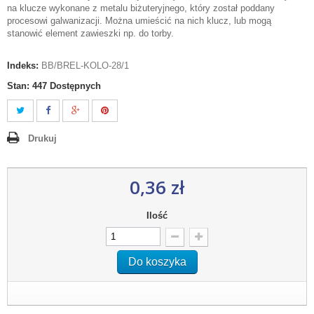
na klucze wykonane z metalu biżuteryjnego, który został poddany
procesowi galwanizacji. Można umieścić na nich klucz, lub mogą
stanowić element zawieszki np. do torby.
Indeks:
BB/BREL-KOLO-28/1
Stan:
447
Dostępnych
Drukuj
0,36 zł
Ilość
Do koszyka