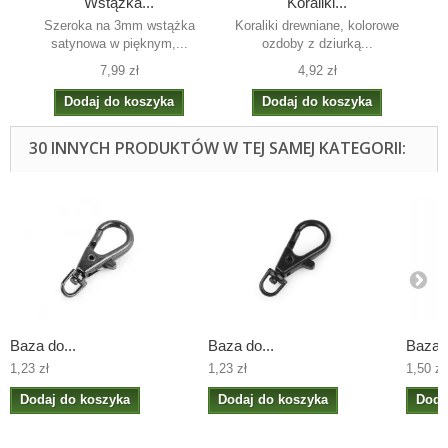
Wstążka...
Koraliki...
Szeroka na 3mm wstążka
Koraliki drewniane, kolorowe
satynowa w pięknym,...
ozdoby z dziurką...
7,99 zł
4,92 zł
Dodaj do koszyka
Dodaj do koszyka
30 INNYCH PRODUKTÓW W TEJ SAMEJ KATEGORII:
Baza do...
Baza do...
Baza d
1,23 zł
1,23 zł
1,50 zł
Dodaj do koszyka
Dodaj do koszyka
Doda