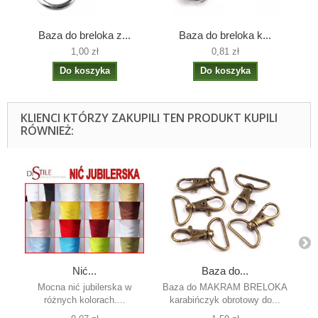
Baza do breloka z...
Baza do breloka k...
1,00 zł
0,81 zł
Do koszyka
Do koszyka
KLIENCI KTÓRZY ZAKUPILI TEN PRODUKT KUPILI
RÓWNIEŻ:
Nić...
Baza do...
Mocna nić jubilerska w
Baza do MAKRAM BRELOKA
Pl
różnych kolorach....
karabińczyk obrotowy do...