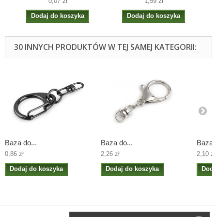
0,07 zł
1,59 zł
Dodaj do koszyka
Dodaj do koszyka
30 INNYCH PRODUKTÓW W TEJ SAMEJ KATEGORII:
Baza do...
Baza do...
Baza d
0,86 zł
2,26 zł
2,10 zł
Dodaj do koszyka
Dodaj do koszyka
Doda