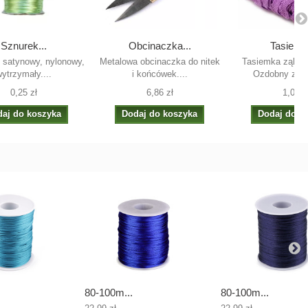
Sznurek...
Obcinaczka...
Tasiemka
 satynowy, nylonowy,
Metalowa obcinaczka do nitek
Tasiemka ząbki 
ytrzymały....
i końcówek....
Ozdobny zyg-
0,25 zł
6,86 zł
1,00 z
aj do koszyka
Dodaj do koszyka
Dodaj do k
80-100m...
80-100m...