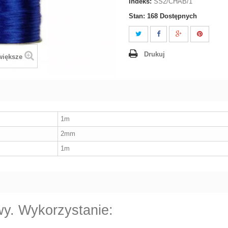
Indeks:
SS2/CHAB/1
Stan:
168
Dostępnych
Drukuj
większe
1m
2mm
1m
y. Wykorzystanie: