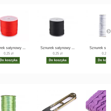
ek satynowy ...
Sznurek satynowy ...
Sznurek saty
0,25 zł
0,25 zł
0,25 z
Do koszyka
Do koszyka
Do kosz