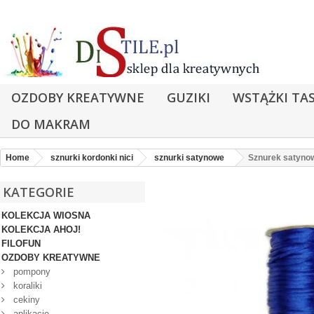
OZDOBY KREATYWNE
GUZIKI
WSTĄŻKI TA
DO MAKRAM
Home
sznurki kordonki nici
sznurki satynowe
Sznurek satyn
KATEGORIE
KOLEKCJA WIOSNA
KOLEKCJA AHOJ!
FILOFUN
OZDOBY KREATYWNE
pompony
koraliki
cekiny
aplikacje