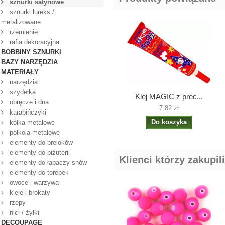
sznurki satynowe
sznurki lureks /
metalizowane
rzemienie
rafia dekoracyjna
BOBBINY SZNURKI
BAZY NARZĘDZIA
MATERIAŁY
narzędzia
szydełka
Klej MAGIC z prec...
obręcze i dna
7,82 zł
karabińczyki
Do koszyka
kółka metalowe
półkola metalowe
elementy do breloków
elementy do biżuterii
Klienci którzy zakupil
elementy do łapaczy snów
elementy do torebek
owoce i warzywa
kleje i brokaty
rzepy
nici / żyłki
DECOUPAGE