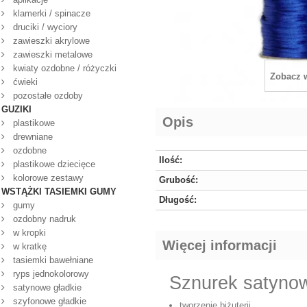
klamerki / spinacze
druciki / wyciory
zawieszki akrylowe
zawieszki metalowe
kwiaty ozdobne / różyczki
Zobacz 
ćwieki
pozostałe ozdoby
GUZIKI
Opis
plastikowe
drewniane
ozdobne
Ilość:
plastikowe dziecięce
kolorowe zestawy
Grubość:
WSTĄŻKI TASIEMKI GUMY
Długość:
gumy
ozdobny nadruk
w kropki
Więcej informacji
w kratkę
tasiemki bawełniane
ryps jednokolorowy
Sznurek satynow
satynowe gładkie
szyfonowe gładkie
tworzenie biżuterii,