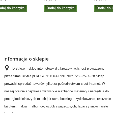
99 zł
22,99 zł
22,99 zł
odaj do koszyka
Dodaj do koszyka
Dodaj do 
Informacja o sklepie
DiStile.pl - sklep internetowy dla kreatywnych, jest prowadzony
przez firmę DiStile.pl REGON: 100398991 NIP: 728-225-09-28 Sklep
prowadzi sprzedaż towarów tylko za pośrednictwem sieci Internet. W
naszej ofercie znajdziesz wszystkie niezbędne materiały i narzędzia do
prac rękodzielniczych takich jak scrapbooking, szydełkowanie, tworzenie
biżuterii, makram, albumów, ozdób świątecznych, łapaczy snów i wielu