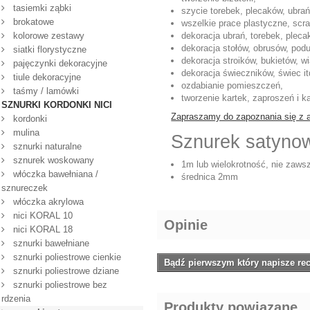
tasiemki ząbki
szycie torebek, plecaków, ubrań
brokatowe
wszelkie prace plastyczne, scr
kolorowe zestawy
dekoracja ubrań, torebek, plecak
dekoracja stołów, obrusów, podu
siatki florystyczne
dekoracja stroików, bukietów, w
pajęczynki dekoracyjne
dekoracja świeczników, świec it
tiule dekoracyjne
ozdabianie pomieszczeń,
taśmy / lamówki
tworzenie kartek, zaproszeń i 
SZNURKI KORDONKI NICI
Zapraszamy do zapoznania się z 
kordonki
mulina
Sznurek satyno
sznurki naturalne
sznurek woskowany
1m lub wielokrotność, nie zaws
włóczka bawełniana /
średnica 2mm
sznureczek
włóczka akrylowa
nici KORAL 10
Opinie
nici KORAL 18
sznurki bawełniane
sznurki poliestrowe cienkie
Bądź pierwszym który napisze rec
sznurki poliestrowe dziane
sznurki poliestrowe bez
rdzenia
Produkty powiązane