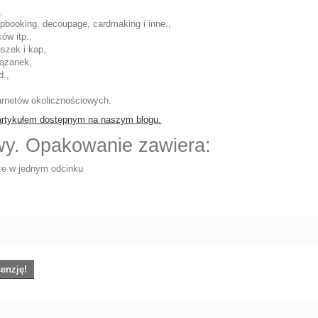
,
apbooking, decoupage, cardmaking i inne.,
ów itp.,
szek i kap,
iązanek,
d.,
karnetów okolicznościowych.
artykułem dostępnym na naszym blogu.
wy. Opakowanie zawiera:
ze w jednym odcinku
enzję!