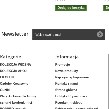
22,99 zł
22,
Dodaj do koszyka
D
Newsletter
Kategorie
Informacja
KOLEKCJA WIOSNA
Promocje
KOLEKCJA AHOJ!
Nowe produkty
FILOFUN
Najczęściej kupowane
Ozdoby Kreatywne
Kontakt z nami
Guziki
Strona główna
Wstążki Tasiemki Gumy
Polityka Prywatności
sznurki kordonki nici
Regulamin sklepu
BOBBINY sznurki
Reklamacja i odstąpienie od