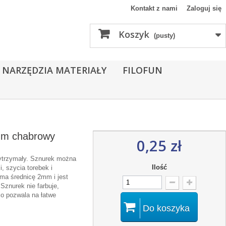
Kontakt z nami
Zaloguj się
Koszyk
(pusty)
 NARZĘDZIA MATERIAŁY
FILOFUN
mm chabrowy
0,25 zł
ytrzymały. Sznurek można
Ilość
i, szycia torebek i
 ma średnicę 2mm i jest
 Sznurek nie farbuje,
 co pozwala na łatwe
Do koszyka