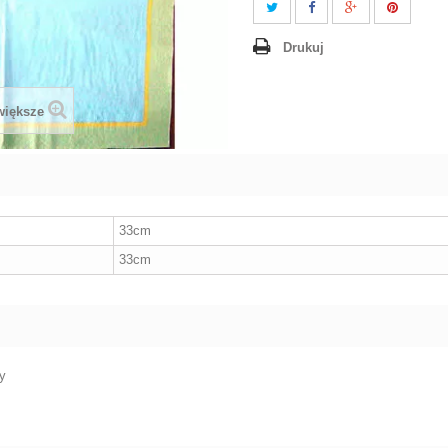
Drukuj
większe
33cm
33cm
wy