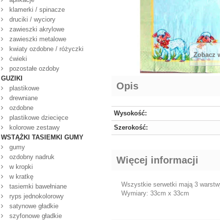
klamerki / spinacze
druciki / wyciory
zawieszki akrylowe
zawieszki metalowe
kwiaty ozdobne / różyczki
Zobacz 
ćwieki
pozostałe ozdoby
GUZIKI
Opis
plastikowe
drewniane
ozdobne
Wysokość:
plastikowe dziecięce
kolorowe zestawy
Szerokość:
WSTĄŻKI TASIEMKI GUMY
gumy
ozdobny nadruk
Więcej informacji
w kropki
w kratkę
Wszystkie serwetki mają 3 warst
tasiemki bawełniane
Wymiary: 33cm x 33cm
ryps jednokolorowy
satynowe gładkie
szyfonowe gładkie