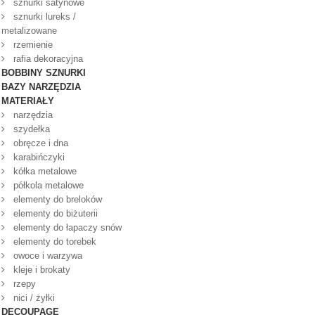
sznurki satynowe
sznurki lureks /
metalizowane
rzemienie
rafia dekoracyjna
BOBBINY SZNURKI
BAZY NARZĘDZIA
MATERIAŁY
narzędzia
szydełka
obręcze i dna
karabińczyki
kółka metalowe
półkola metalowe
elementy do breloków
elementy do biżuterii
elementy do łapaczy snów
elementy do torebek
owoce i warzywa
kleje i brokaty
rzepy
nici / żyłki
DECOUPAGE