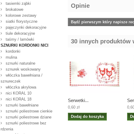
tasiemki ząbki
Opinie
brokatowe
kolorowe zestawy
siatki florystyczne
Bądź pierwszym który napisze rec
pajęczynki dekoracyjne
tiule dekoracyjne
taśmy / lamówki
30 innych produktów w
SZNURKI KORDONKI NICI
kordonki
mulina
sznurki naturalne
sznurek woskowany
włóczka bawełniana /
sznureczek
włóczka akrylowa
nici KORAL 10
nici KORAL 18
Serwetki...
Ser
sznurki bawełniane
0,60 zł
0,60
sznurki poliestrowe cienkie
Dodaj do koszyka
D
sznurki poliestrowe dziane
sznurki poliestrowe bez
rdzenia