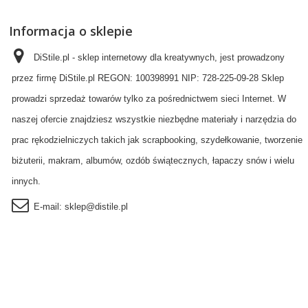
Informacja o sklepie
DiStile.pl - sklep internetowy dla kreatywnych, jest prowadzony
przez firmę DiStile.pl REGON: 100398991 NIP: 728-225-09-28 Sklep
prowadzi sprzedaż towarów tylko za pośrednictwem sieci Internet. W
naszej ofercie znajdziesz wszystkie niezbędne materiały i narzędzia do
prac rękodzielniczych takich jak scrapbooking, szydełkowanie, tworzenie
biżuterii, makram, albumów, ozdób świątecznych, łapaczy snów i wielu
innych.
E-mail:
sklep@distile.pl