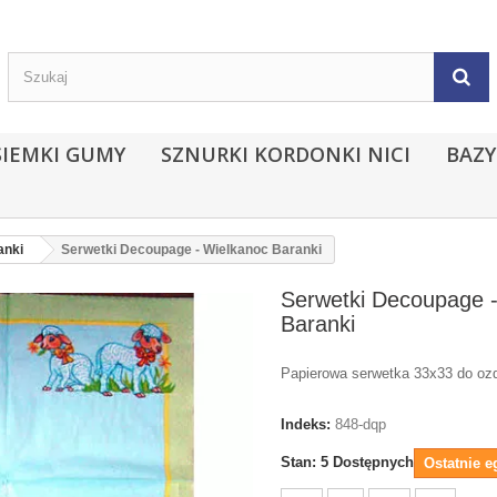
SIEMKI GUMY
SZNURKI KORDONKI NICI
BAZY
anki
Serwetki Decoupage - Wielkanoc Baranki
Serwetki Decoupage 
Baranki
Papierowa serwetka 33x33 do oz
Indeks:
848-dqp
Stan:
5
Dostępnych
Ostatnie e