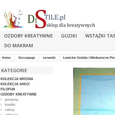
OZDOBY KREATYWNE
GUZIKI
WSTĄŻKI TA
DO MAKRAM
Home
Decoupage
serwetki
Łowickie Ozdoby i Wielkanocne Pis
KATEGORIE
KOLEKCJA WIOSNA
KOLEKCJA AHOJ!
FILOFUN
OZDOBY KREATYWNE
pompony
koraliki
cekiny
aplikacje